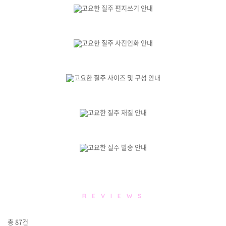
R E V I E W S
총
87
건