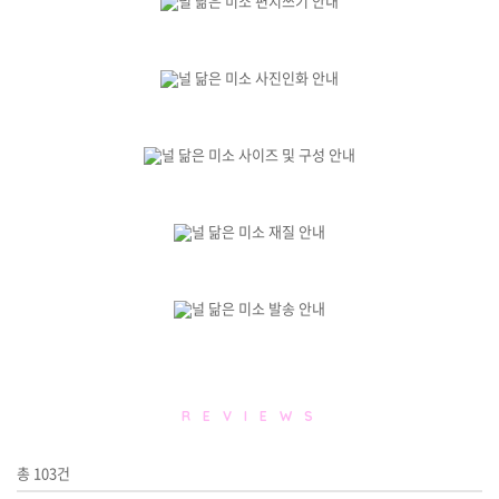
R E V I E W S
총
103
건